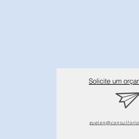
Solicite um orç
evelen@consultoria