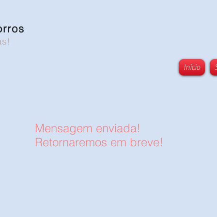
orros
as!
Início
Mensagem enviada!
Retornaremos em breve!