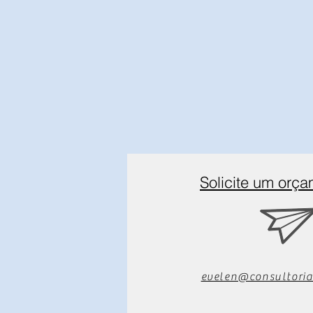
Solicite um orç
evelen@consultoria